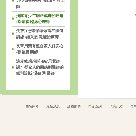
力後如何是好? /鄭涵方 社工
師
揭露青少年網路成癮的迷霧
/蔡青霖 臨床心理師
失智症患者的居家認知復健
訓練 /鐘采恩 職能治療師
長輩用藥有整合家人好安心
/張晉騰 藥師
過度敏感?疑心病?思覺師
調?~從家人的困惑到醫師的
鑑別診斷 /葉紅秀 醫師
醫院簡介
|
最新消息
|
診療服務
|
門診查詢
|
環境介紹
|
專