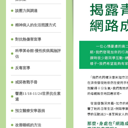
談壓力與調適
精神病人的生活照護方式
對抗熱傷害宣導
科學算命館-慢性疾病風險評
估
反毒宣導
戒菸教戰手冊
響應11/18-11/24世界抗生素
週
預立醫療安寧器捐
改善睡眠的方法