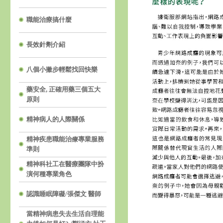
職能治療搞什麼
長效針劑介紹
八個小撇步輕鬆找回快樂
藥安全, 正確用藥三個五大
原則
精神病人的人際關係
精神疾患職能治療專業服務
準則
精神科社工在醫療團隊中扮
演何種專業角色
認識睡眠障礙/張傑文 醫師
當精神病患失去生活自理能