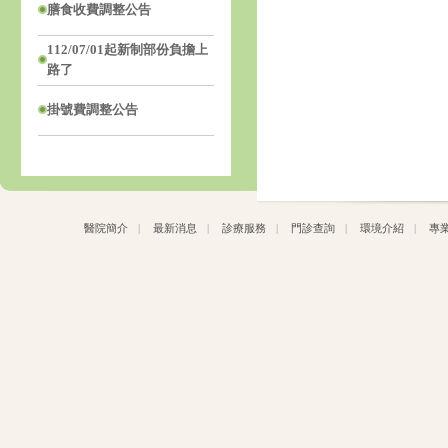
膳食收費調整公告
112/07/01起新制部份負擔上
路了
掛號費調整公告
醫院簡介
|
最新消息
|
診療服務
|
門診查詢
|
環境介紹
|
專