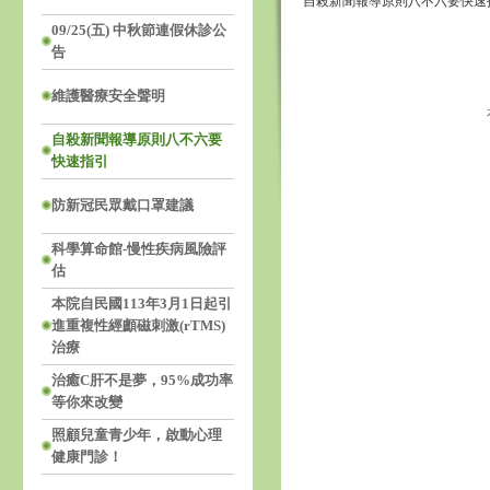
自殺新聞報導原則八不六要快速
09/25(五) 中秋節連假休診公
告
維護醫療安全聲明
自殺新聞報導原則八不六要
快速指引
防新冠民眾戴口罩建議
科學算命館-慢性疾病風險評
估
本院自民國113年3月1日起引
進重複性經顱磁刺激(rTMS)
治療
治癒C肝不是夢，95%成功率
等你來改變
照顧兒童青少年，啟動心理
健康門診！